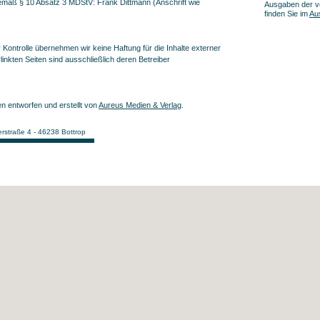
 gemäß § 10 Absatz 3 MDStV: Frank Dittmann (Anschrift wie
Ausgaben der 
finden Sie im
Au
er Kontrolle übernehmen wir keine Haftung für die Inhalte externer
rlinkten Seiten sind ausschließlich deren Betreiber
n entworfen und erstellt von
Aureus Medien & Verlag
.
rstraße 4 - 46238 Bottrop