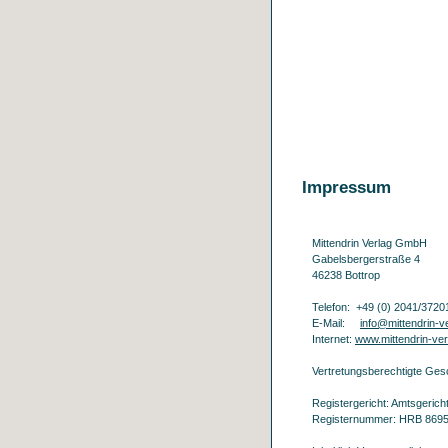
Startseite
Verlag
Publ
Impressum
Mittendrin Verlag GmbH
Gabelsbergerstraße 4
46238 Bottrop
Telefon: +49 (0) 2041/3720
E-Mail:
info@mittendrin-v
Internet:
www.mittendrin-ver
Vertretungsberechtigte Ges
Registergericht: Amtsgerich
Registernummer: HRB 869