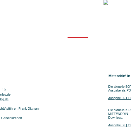
ikationen
Mediadaten
Kontakt
Impressum
Mittendrin! in
Die aktuelle 
1-10
Ausgabe als P
erlag.de
Ausgabe 06 | 11.
lag.de
chäftsführer: Frank Dittmann
Die aktuelle 
MITTENDRIN - 
Download.
t Gelsenkirchen
5
Ausgabe 06 | 11.