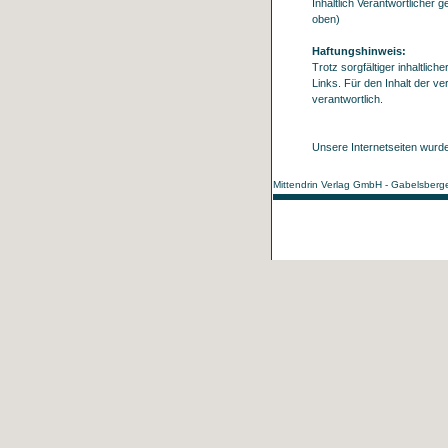
Inhaltlich Verantwortlicher
oben)
Haftungshinweis:
Trotz sorgfältiger inhaltlich
Links. Für den Inhalt der ve
verantwortlich.
Unsere Internetseiten wurde
Mittendrin Verlag GmbH - Gabelsberge